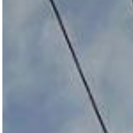
Centralize Imóveis - Imobiliária em Ponta Grossa, PR. CRECI
J5829
Links do site
Venda
Locação
Anuncie seu imóvel
Avaliamos seu imóvel
Encomende seu imóvel
Financiamento
Quem somos