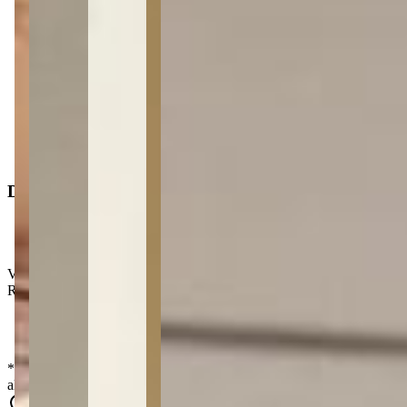
2
Banheiros
1
Vagas de garagem
2
Salas
Tipo
:
Comercial
Operação
:
Locação
Dimensões
Área privativa
:
300 m²
Valor de locação
:
R$
6.000,00
/mês
Valor FCI
:
R$ 300,00
*
Os preços, disponibilidades e condições de pagamento poderão ser
alterados sem prévia comunicação.