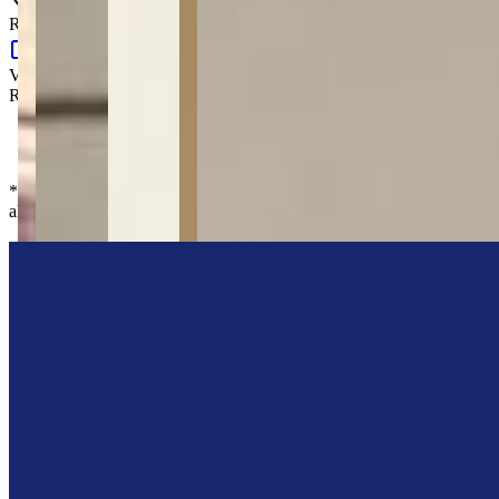
Rua Afonso Celso, 4014 - Uvaranas - Ponta Grossa - PR
Google Maps
Valor de locação
:
R$
6.000,00
/mês
Valor FCI
:
R$ 300,00
*
Os preços, disponibilidades e condições de pagamento poderão ser
alterados sem prévia comunicação.
Centralize Imóveis
“
Olá, tudo bom? Somos da Centralize Imóveis e estamos aqui pra te
ajudar!
”
Me chame no WhatsApp
Deixe uma mensagem
Agendar Visita
Imóveis similares
Você também vai curtir