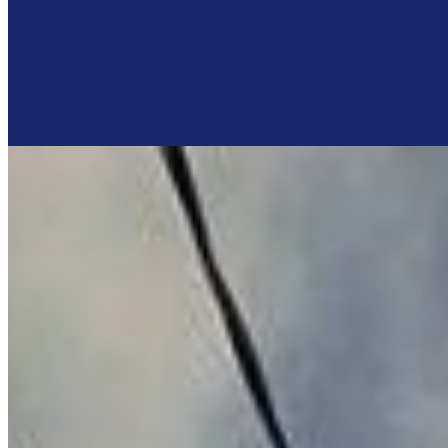
Imóveis similares por bairro e características principais do imóvel.
VEJA MAIS
Alugado
Barracão em Uvaranas para locação - Ponta Grossa- PR
R$
6.483
/mês
Ref:
3419
Uvaranas, Ponta Grossa
2 banheiros
2 banheiros
2 vagas