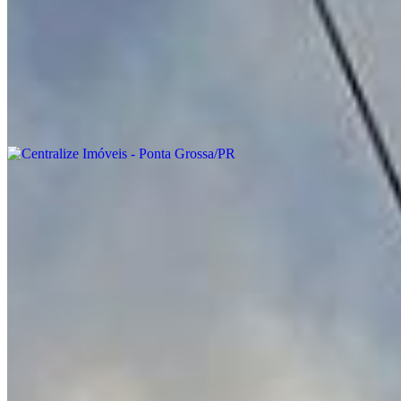
Localização
Fale conosco
Onde estamos
Centralize Imóveis - Ponta Grossa/PR
Ponta Grossa - PR
Ver localização
Entre em contato
WhatsApp
(42) 3323-6902