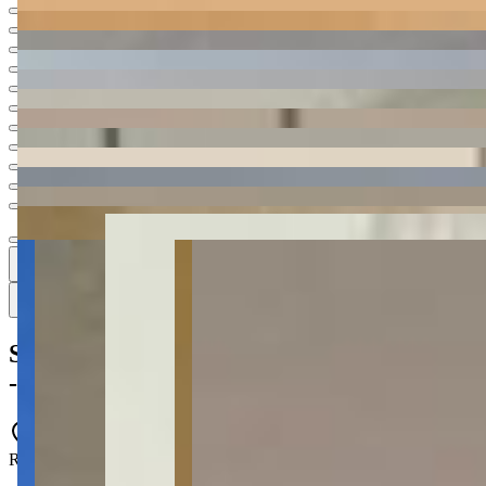
Ver todas
17
17
17 fotos
Mapa
Sala Comercial para alugar no Uvaranas
- Ponta Grossa
2934
Rua Afonso Celso, 4014 - Uvaranas - Ponta Grossa - PR