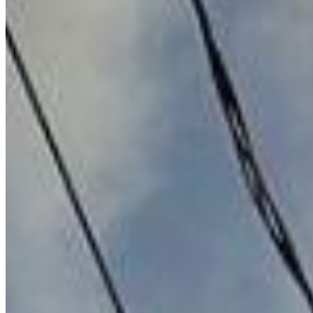
2 vagas
400 m² total
400 m² total
VEJA MAIS
Mais informações
Nossa marca