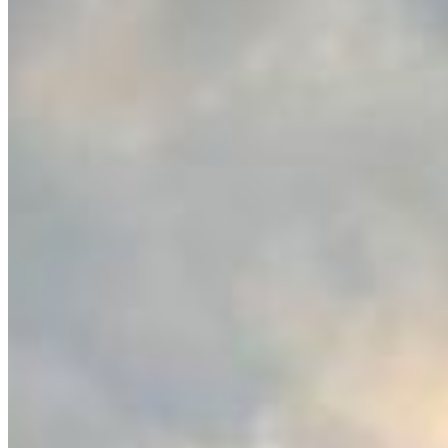
Plantão
(42) 98872-6301
Telefone
(42) 3323-6902
E-mail
contato@centralizeimoveis.com.br
Redes sociais
©
2026
-
Centralize Imóveis
.
Todos os direitos reservados.
Política de Privacidade
Termos de Uso