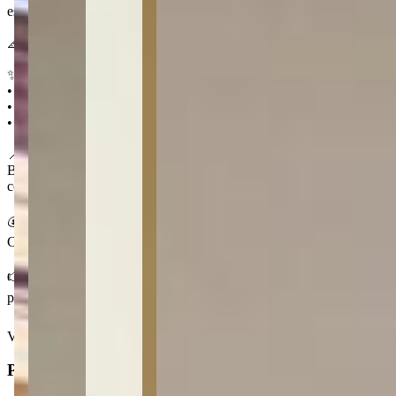
está adaptada para padaria, açougue ou negócios similares.
📐 300 m² 🛁 2 🚗 1
✨ Destaques
• 2 pisos com espaço para produção
• Estacionamento próprio
• Estrutura adaptada para padaria/açougue
📍 No Uvaranas
Bairro com bom fluxo de moradores e comércio de bairro
consolidado em Ponta Grossa.
💰 Condições
Consulte valores de locação, condomínio e IPTU (aproximados).
👉 Fale com a Centralize e conheça essa estrutura pronta para
produção.
Ver mais
Principal