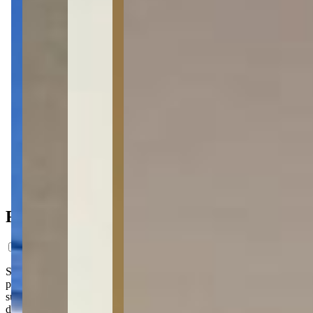
2 banheiros
2 banheiros
1 vaga
1 vaga
300 m² priv.
300 m² priv.
Ficha do Imóvel
Sala comercial ampla de 300 m² no Uvaranas, distribuída em dois
pisos: o térreo reúne dois banheiros e depósito, enquanto o piso
superior traz espaço para cozinha, duas salas de produção e mais
dois banheiros. Com estacionamento próprio na frente, a estrutura já