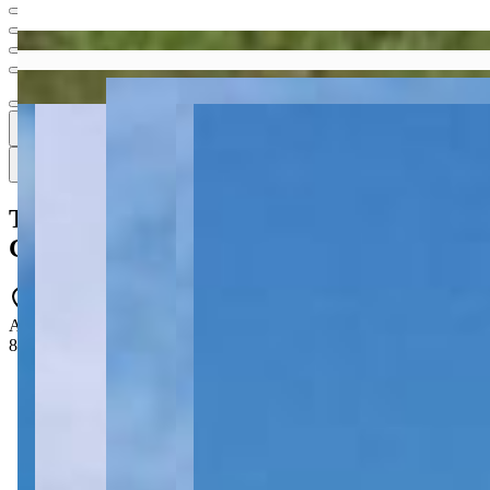
Ver todas
10
10
10 fotos
Mapa
Terreno para alugar no Chapada - Ponta
Grossa - PR
3866
AMBRÓSIO BRICAILO, 788 - Chapada - Ponta Grossa - PR -
84062-687
10,05 m² total
10,05 m² total