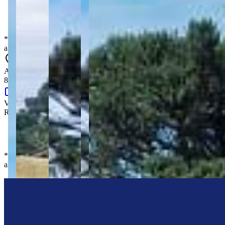
Valor FCI
:
R$ 150,00
*
Os preços, disponibilidades e condições de pagamento poderão ser
alterados sem prévia comunicação.
AMBRÓSIO BRICAILO, 788 - Chapada - Ponta Grossa - PR -
84062-687
Google Maps
Valor de locação
:
R$
3.000,00
/mês
Valor FCI
:
R$ 150,00
*
Os preços, disponibilidades e condições de pagamento poderão ser
alterados sem prévia comunicação.
Centralize Imóveis
“
Olá, tudo bom? Somos da Centralize Imóveis e estamos aqui pra te
ajudar!
”