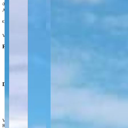
💰 Condições
Aluguel sob consulta.
👉 Fale com a Centralize para saber mais sobre esse terreno.
Ver mais
Principal
Tipo
:
Terreno/Lote
Operação
:
Locação
Dimensões
Área total
:
10,05 m²
Área do terreno
:
10.050 m²
Valor de locação
:
R$
3.000,00
/mês