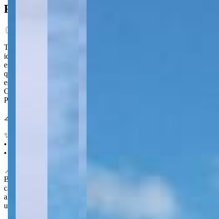
Ficha do Imóvel
Terreno para locação no Chapada, com 10 m² de área útil e perfil
ideal para quem procura um espaço prático para uso pontual, como
estrutura de apoio ou cabanha (estábulo). Uma opção enxuta para
quem não precisa de grandes dimensões, mas quer localização
estratégica no bairro.
O VALOR DO ALUGUEL JÁ ESTA COM O DESCONTO DE
PONTUALIDADE(BÔNUS).
📐 10 m²
✨ Destaques
• Espaço ideal para cabanha (estábulo)
• Localização no Chapada
📍 No Chapada
Bairro de perfil mais afastado do centro de Ponta Grossa, com
características que favorecem usos rurais e de apoio — uma
alternativa para quem busca esse tipo de finalidade fora da malha
urbana densa.