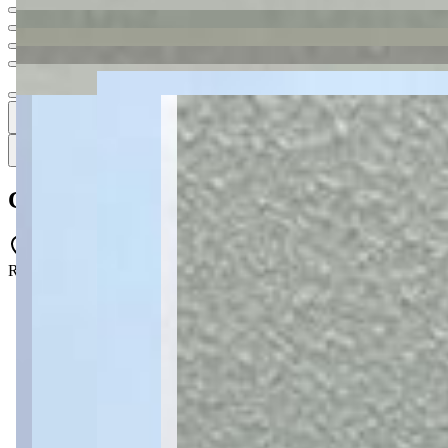
Ver todas
10
10
10 fotos
Mapa
Casa à venda com 2 quartos no Cara-Cara 
Rua Padre Antônio Patuí, 90 - Cara-Cara - Ponta Grossa - PR - 8403
2 quartos
2 quartos
1 banheiro