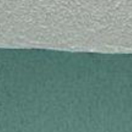
ragem e sala ampliada, pronta para morar sem grandes reformas.