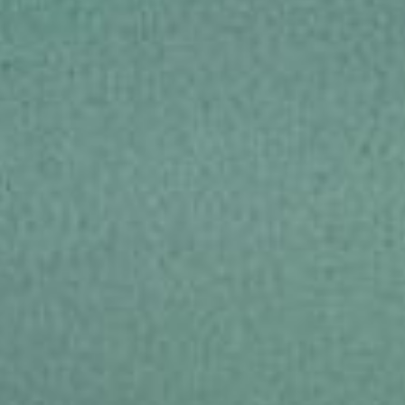
alterados sem prévia comunicação.
3-040