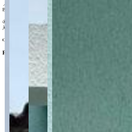
📍 No Cara-Cara
Bairro tradicional de Ponta Grossa, com comércio de proximidade e 
💰 Condições
À venda por R$ 205.000,00
👉 Entre em contato e agende sua visita a essa casa no Cara-Cara.
Principal
2
Dormitórios
1
Banheiro
2
Vagas de garagem
2
Salas
1
Cozinha
Tipo
:
Casa/Sobrado
Subtipo
: