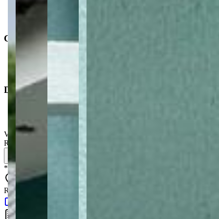
Casa
Operação
:
Venda
Características
Área de serviço
Dimensões
Área privativa
:
58,56 m²
Valor de venda
:
R$
205.000,00
Simule seu financiamento
*
Os preços, disponibilidades e condições de pagamento poderão ser 
Rua Padre Antônio Patuí, 90 - Cara-Cara - Ponta Grossa - PR - 8403
Google Maps