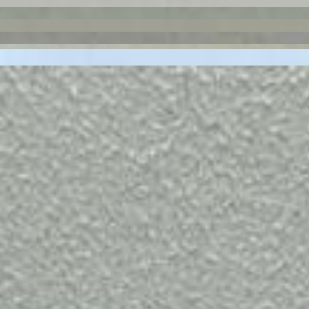
- Ponta Grossa
2270
3-040