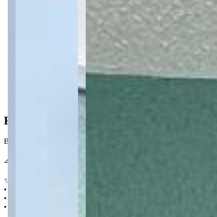
1 banheiro
2 vagas
2 vagas
58,56 m² priv.
58,56 m² priv.
Ficha do Imóvel
Boa oportunidade no Cara-Cara: casa funcional com duas vagas de ga
📐 58 m² 🛏️ 2 quartos 🛁 1 🚗 2
✨ Destaques
• 2 vagas de garagem
• Sala para 2 ambientes
• Área de serviço