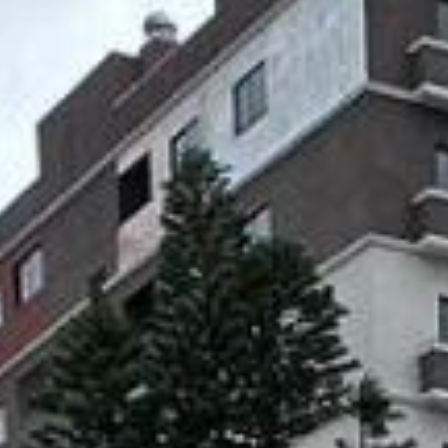
 com espaço para toda a família. O piso superior reúne os dormitórios,
ade.