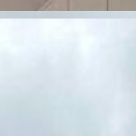
 Ponta Grossa
918
0