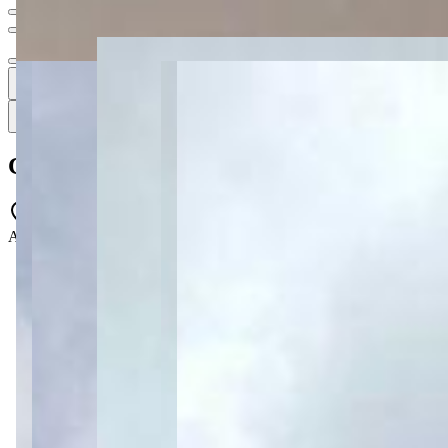
Ver todas
33
33
33 fotos
Mapa
Casa à venda com 3 quartos no Chapada -
Avenida Melvin Jones - CHAPADA - Ponta Grossa - PR - 84062-15
3 quartos
3 quartos
Sendo 1 suíte
Sendo 1 suíte