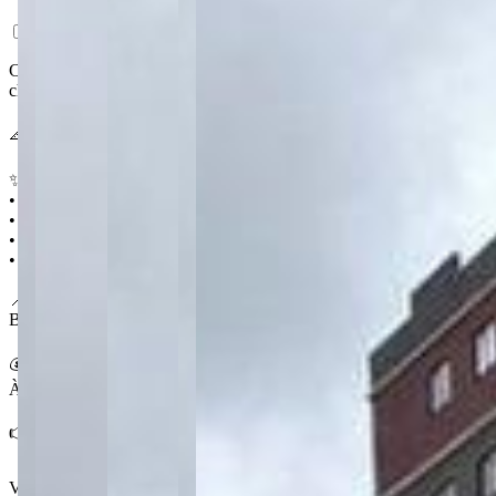
Casa de esquina em terreno de 800 m² no Chapada, entregue mobiliada e
churrasqueiras para os encontros com amigos.
📐 800 m² 🛏️ 3 quartos (sendo 1 suíte) 🛁 2 🚗 4
✨ Destaques
• Totalmente mobiliada
• 2 churrasqueiras
• 2 salas no piso inferior
• Garagem coberta para 4 carros
📍 No Chapada
Bairro tranquilo de Ponta Grossa, com terrenos amplos e boa privacid
💰 Condições
À venda por R$ 2.200.000,00
👉 Agende uma visita e conheça essa casa mobiliada de esquina
Ver mais