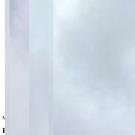
2 banheiros
2 banheiros
4 vagas
4 vagas
800 m² priv.
800 m² priv.
800 m² total
800 m² total
Mobiliado
Ficha do Imóvel