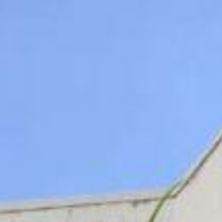
Vêneto, Oficinas - Ponta Grossa
1806
Grossa - PR - 84035-310