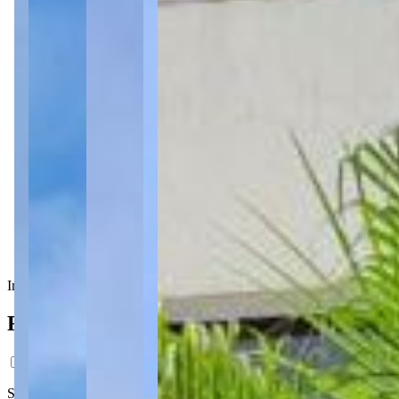
1 banheiro
2 vagas
2 vagas
440,48 m² priv.
440,48 m² priv.
440,48 m² total
440,48 m² total
Imóvel em destaque
Ficha do Imóvel
Sobrado com piscina no Condomínio Vêneto, no bairro Oficinas, com pi