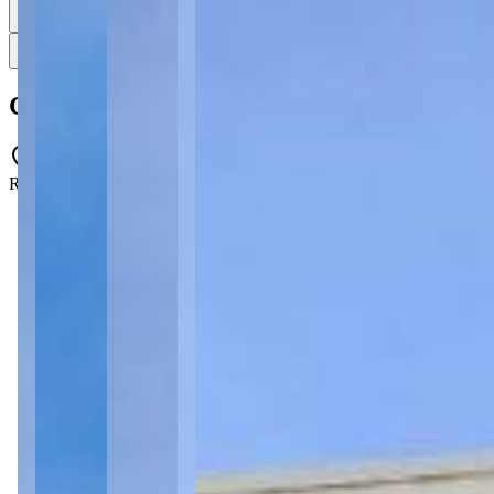
54
54 fotos
Mapa
Casa à venda com 4 suítes no Condomínio 
Rua Doutor Leopoldo Guimarães da Cunha, 1000 - Oficinas - Ponta 
4 quartos
4 quartos
Sendo 4 suítes
Sendo 4 suítes
1 banheiro