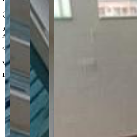
• Condomínio com piscina, fitness e sala de jogos
📍 No Centro
Viver no Centro de Ponta Grossa garante acesso imediato a serviços, c
💰 Condições
À venda por R$ 2.600.000,00
👉 Agende sua visita a esta cobertura no Santos Dumont.
Ver mais
Principal
4
Dormitórios
2
Suítes
2
Banheiros
2
Vagas de garagem
2
Salas