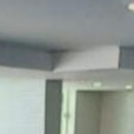
 cozinha moderna equipada com planejados e área gourmet com