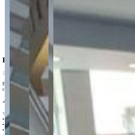
2 vagas
2 vagas
297,71 m² priv.
297,71 m² priv.
Ficha do Imóvel
Esta cobertura no Edifício Santos Dumont impressiona pelos 297 m² 
churrasqueira. O condomínio soma piscina, área fitness e sala de jogo
📐 297 m² 🛏️ 4 quartos (sendo 2 suítes) 🛁 2 🚗 2
✨ Destaques
• 4 quartos, sendo 2 suítes com sacada
• Cozinha moderna com móveis planejados
• Área gourmet com churrasqueira