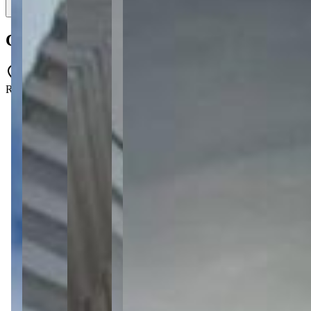
Cobertura à venda com 4 quartos no Edifí
Rua Benjamin Constant, 199 - Centro - Ponta Grossa - PR - 84010-3
4 quartos
4 quartos
Sendo 2 suítes
Sendo 2 suítes
2 banheiros
2 banheiros