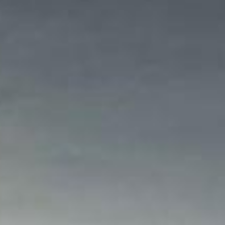
cio Santos Dumont, Centro - Ponta Grossa
1
80