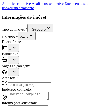
Anuncie seu imóvel
Avaliamos seu imóvel
Encomende seu
imóvel
Financiamento
Informações do imóvel
Tipo do imóvel
*
-- Selecione
Objetivo
*
Venda
Dormitórios:
--
Banheiros:
--
Vagas na garagem:
--
Área total:
Endereço completo:
Informações adicionais: