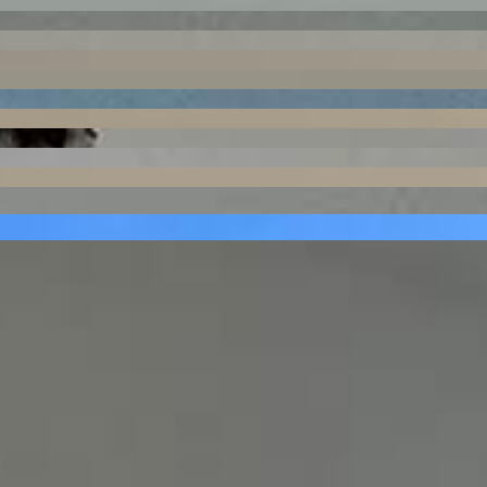
 Ponta Grossa
5673