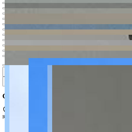
Ver todas
17
17
17 fotos
Mapa
Casa à venda com 3 quartos no Contorno -
Rua Sertaneja, 97 - Contorno - Ponta Grossa - PR - 84052-200