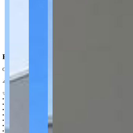
3 quartos
3 quartos
1 banheiro
1 banheiro
Ficha do Imóvel
Casa nova, construída em laje, no Contorno, com 3 dormitórios amplo
📐 280 m² 🛏️ 3 quartos 🛁 1 🚗 1
✨ Destaques
• Sala de estar e jantar integradas
• Cozinha
• BWC
• Lavanderia
• Almoxarifado
• Área de serviço com extensão
• Área lateral disponível para ampliação