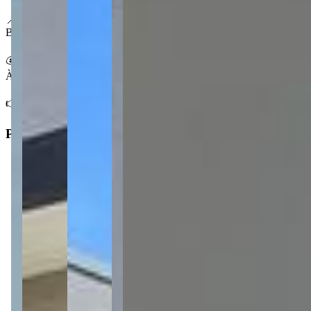
📍 No Contorno
Bairro residencial em consolidação em Ponta Grossa, a 5 minutos do
💰 Condições
À venda por R$ 350.000,00.
👉 Fale com a Centralize e agende sua visita.
Principal
3
Dormitórios
1
Banheiro
1
Sala
1
Cozinha
1
Lavabo
Tipo
:
Casa/Sobrado
Subtipo
: