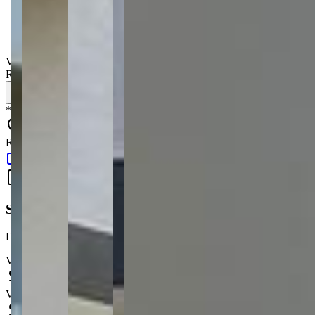
Casa
Operação
:
Venda
Valor de venda
:
R$
350.000,00
Simule seu financiamento
*
Os preços, disponibilidades e condições de pagamento poderão ser 
Rua Sertaneja, 97 - Contorno - Ponta Grossa - PR - 84052-200
Google Maps
Simule seu Financiamento
Descubra quanto vai pagar por mês e planeje a compra do seu imóvel
Valor do imóvel
Valor da entrada