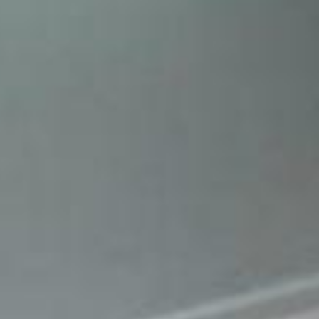
ício La Vivance, Estrela - Ponta Grossa
23