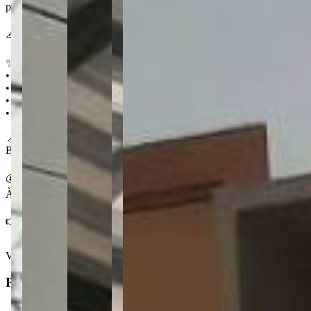
perfeita para momentos de lazer sem sair de casa.
📐 125 m² 🛏️ 3 quartos (sendo 1 suíte) 🛁 1 🚗 2
✨ Destaques
• Apartamento Garden mobiliado
• Suíte
• Área externa privativa
• Localização com fácil acesso a comércios e vias principais
📍 Na Estrela
Bairro bem localizado de Ponta Grossa, com infraestrutura completa d
💰 Condições
À venda por R$ 730.000,00
👉 Agende uma visita ao La Vivance
Ver mais
Principal
3