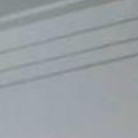
 125 m² e uma suíte que se soma aos demais quartos para dar privacidad