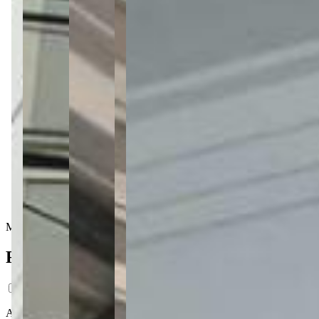
1 banheiro
2 vagas
2 vagas
125 m² priv.
125 m² priv.
125 m² total
125 m² total
Mobiliado
Ficha do Imóvel
Apartamento Garden mobiliado no Edifício La Vivance, na Estrela, com