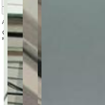
29
29 fotos
Mapa
Apartamento à venda com 3 quartos no Edif
Rua Nilo Peçanha, 800 - Estrela - Ponta Grossa - PR - 84040-040
3 quartos
3 quartos
Sendo 1 suíte
Sendo 1 suíte
1 banheiro