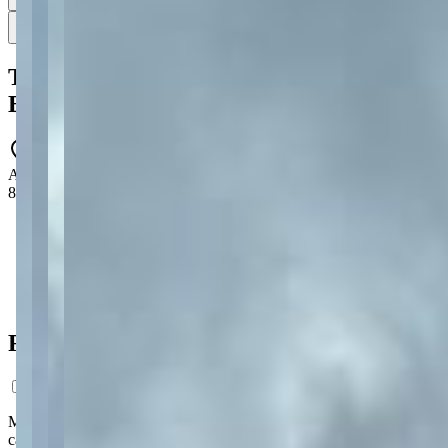
4
4 fotos
Mapa
Terreno à venda no Residencial
Blumengarten, Órfãs - Ponta Grossa
532
AV ANITA GARIBALDI, 3000 - Órfãs - Ponta Grossa - PR -
84015-050
327,45 m² total
327,45 m² total
Ficha do Imóvel
Morar no Residencial Blumengarten é ter lazer completo à porta de
casa: espaço gourmet, fitness, piscinas adulto e infantil, pista de