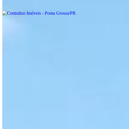
Onde estamos
Centralize Imóveis - Ponta Grossa/PR
Ponta Grossa - PR
Ver localização
Entre em contato
WhatsApp
(42) 3323-6902
Plantão
(42) 98872-6301