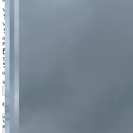
Valor do imóvel
Valor da entrada
0.0
% do valor do imóvel (mínimo recomendado: 20%)
Prazo (em meses)
Taxa de juros anual (%)
0.79
% ao mês
Sistema de amortização
Saiba mais
Simular
Ou simule direto em um banco parceiro
Valor de venda
:
R$
279.900,00