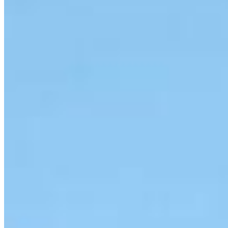
Venda
Locação
Anuncie seu imóvel
Avaliamos seu imóvel
Encomende seu imóvel
Financiamento
Quem somos
Localização
Fale conosco