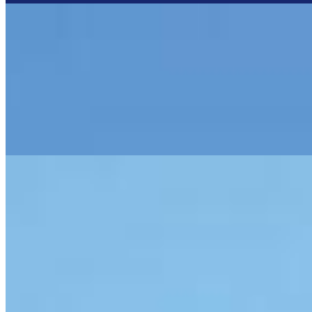
Terreno à venda no Órfãs - Ponta Grossa
R$
300.000
Ref:
629
Órfãs, Ponta Grossa
462 m² total
462 m² total
Terreno à venda no Órfãs - Ponta Grossa
R$
250.000
Ref:
752
Órfãs, Ponta Grossa
330 m² total
330 m² total