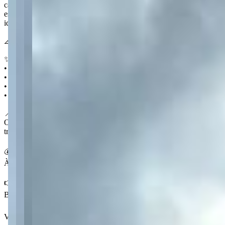
caminhada e salão de festas fazem parte da rotina de quem escolhe
este terreno de 327 m² no Órfãs. Um convite para construir o projeto
ideal dentro de um condomínio pensado para bem-estar.
📐 327 m²
✨ Destaques
• Espaço gourmet e fitness
• Piscina adulto e infantil
• Pista de caminhada e salão de festas
• Portão eletrônico
📍 No Órfãs
O Órfãs é um bairro nobre de Ponta Grossa, valorizado pela
tranquilidade e pelos condomínios bem estruturados na região.
💰 Condições
À venda por R$ 279.900,00
👉 Fale com a Centralize e garanta seu terreno no Residencial
Blumengarten.
Ver mais