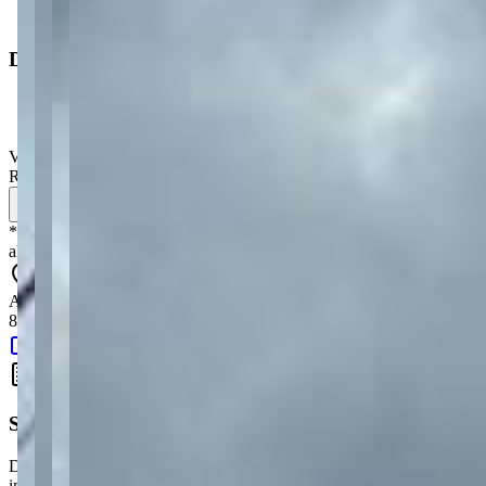
Salão de festas
Dimensões
Área total
:
327,45 m²
Valor de venda
:
R$
279.900,00
Simule seu financiamento
*
Os preços, disponibilidades e condições de pagamento poderão ser
alterados sem prévia comunicação.
AV ANITA GARIBALDI, 3000 - Órfãs - Ponta Grossa - PR -
84015-050
Google Maps
Simule seu Financiamento
Descubra quanto vai pagar por mês e planeje a compra do seu
imóvel