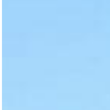
Telefone
(42) 3323-6902
E-mail
contato@centralizeimoveis.com.br
Redes sociais
©
2026
-
Centralize Imóveis
.
Todos os direitos reservados.
Política de Privacidade
Termos de Uso
Desenvolvido por