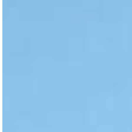
VEJA MAIS
Mais informações
Nossa marca
Centralize Imóveis - Imobiliária em Ponta Grossa, PR. CRECI
J5829
Links do site