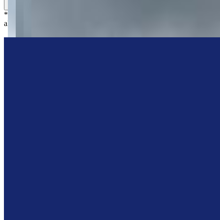
Simule seu financiamento
*
Os preços, disponibilidades e condições de pagamento poderão ser
alterados sem prévia comunicação.
Centralize Imóveis
“
Olá, tudo bom? Somos da Centralize Imóveis e estamos aqui pra te
ajudar!
”
Me chame no WhatsApp
Deixe uma mensagem
Agendar Visita
Imóveis similares
Você também vai curtir
Imóveis similares por bairro e características principais do imóvel.
VEJA MAIS