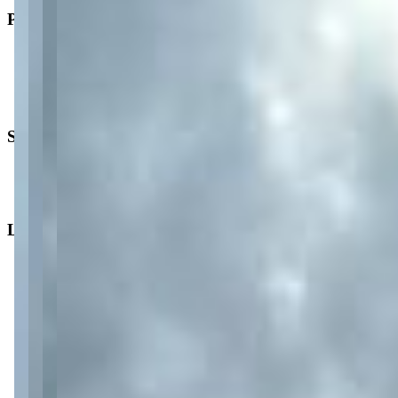
Principal
Tipo
:
Terreno/Lote
Operação
:
Venda
Segurança
Portão eletrônico
Lazer
Piscina
Academia
Espaço gourmet